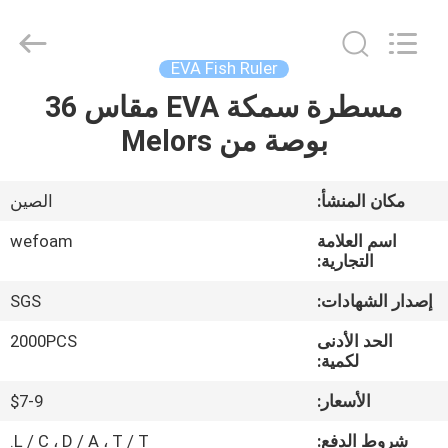
2020
-
2025
Quanzhou
WeFoam
EVA Fish Ruler
trading
Co.,Ltd.
مسطرة سمكة EVA مقاس 36
بيت
All
Rights
Reserved.
بوصة من Melors
Developed
by
منتجات
ECER
مكان المنشأ:
الصين
أشرطة
اسم العلامة
wefoam
فيديو
التجارية:
إصدار الشهادات:
SGS
معلومات
الحد الأدنى
2000PCS
عنا
لكمية:
الأسعار:
$7-9
جولة
شروط الدفع:
L / C ، D / A ، T / T.