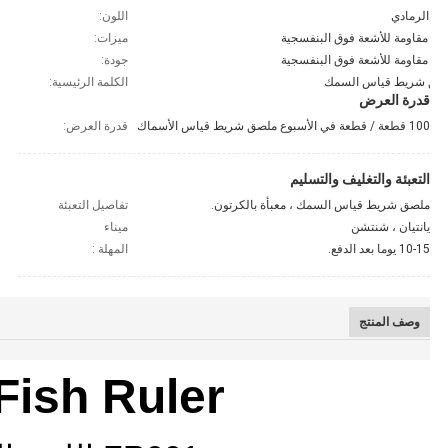
لون الرمادي
اللون:
للأشعة فوق البنفسجية
ميزات:
للأشعة فوق البنفسجية
جودة:
صق شريط قياس السمك
الكلمة الرئيسية:
قدرة العرض
100 قطعة / قطعة في الأسبوع ملصق شريط قياس الأسماك
قدرة العرض:
التعبئة والتغليف والتسليم
ملصق شريط قياس السمك ، معبأة بالكرتون.
تفاصيل التعبئة
يانتيان ، شنتشن
ميناء
10-15 يوما بعد الدفع.
المهلة :
وصف المنتج
Fish Ruler