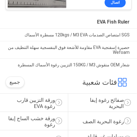
اتصال
EVA Fish Ruler
SGS امتصاص الصدمات 120kgs / M3 EVA مسطرة الأسماك
حصيرة إسفنجية EVA مقاومة للأشعة فوق البنفسجية سهلة التنظيف من
Wefoam
شعار OEM منقوش 150KG / M3 التزيين رغوة الأسماك المسطرة
فئات شعبية
جميع
صفائح رغوة إيفا 
ورقة التزيين قارب 
البحرية
رغوة EVA
ورقة خشب الساج إيفا 
رغوة البحرية الصف
رغوة
وسادات غير قابلة 