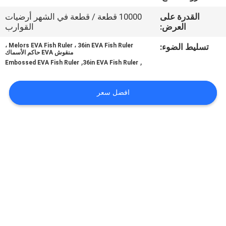
في
القدرة على
10000 قطعة / قطعة في الشهر أرضيات
المعمل
العرض:
القوارب
تسليط الضوء:
Melors EVA Fish Ruler ، 36in EVA Fish Ruler ،
رقابة
منقوش EVA حاكم الأسماك
,
,
Embossed EVA Fish Ruler
36in EVA Fish Ruler
جودة
افضل سعر
اتصل
بنا
أخبار
اطلب
اقتباس