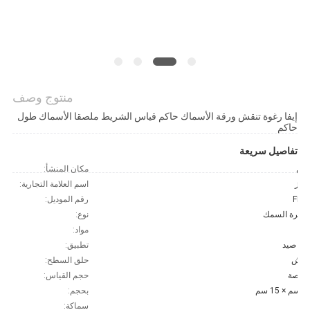
خريطة
الموقع
PRIVACY
منتوج وصف
POLICY
إيفا رغوة تنقش ورقة الأسماك حاكم قياس الشريط ملصقا الأسماك طول
حاكم
تفاصيل سريعة
صين
مكان المنشأ:
لورز
اسم العلامة التجارية:
FR0
رقم الموديل:
طرة السمك
نوع:
ا
مواد:
رب صيد
تطبيق:
قوش
حلق السطح:
صة
حجم القياس:
× 15 سم
بحجم:
سماكة: