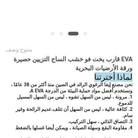
خريطة
الموقع
PRIVACY
POLICY
منتوج وصف
EVA قارب يخت فو خشب الساج التزيين حصيرة
ورقة الأرضيات البحرية
لماذا أخترتنا
نحن مصنع إيفا الرغوي الرائد في الصين منذ أكثر من 38 عامًا ،
ونستخدم أفضل مواد حماية البيئة من الدرجة A EVA.
1. مرونة ، ليس من السهل تشوه ، ليس من السهل المسيل
للدموع.
2. كثافة عالية ، ليس من السهل أن تتلف.عديم الرائحة وغير
سام.
3. التصاق الذاتي ، سهل التركيب.
4. مقاومة البقع وسهلة الصيانة ، ويمكن أيضا غسلها بالضغط