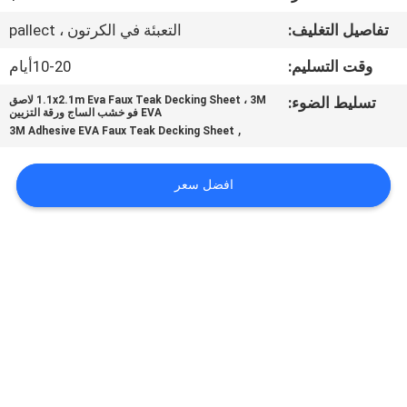
في
تفاصيل التغليف:
التعبئة في الكرتون ، pallect
المعمل
وقت التسليم:
10-20أيام
رقابة
تسليط الضوء:
1.1x2.1m Eva Faux Teak Decking Sheet ، 3M لاصق
EVA فو خشب الساج ورقة التزيين
جودة
,
3M Adhesive EVA Faux Teak Decking Sheet
اتصل
افضل سعر
بنا
أخبار
اطلب
اقتباس