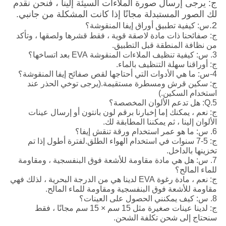
ج: يرجى إرسال صورة الملاءات السيئة إلينا ، فنحن نقدم
لك الصور المستبدلة مجانًا إذا كانت المشكلة من جانبي.
2.
س: كيفية تطبيق أوراق إيفا المنقوشة؟
ج: صفائحنا ذات مادة لاصقة قوية ، فقط قشرها ولصقها ، وتأكد
من نظافة المنطقة قبل التطبيق.
3. س: كيفية تنظيف الملاءات المنقوشة EVA بعد اتساخها؟
ج: أوراقنا سهلة التنظيف بالماء.
4-س: ما هي الأدوات التي أحتاجها لقص صفائح إيفا المنقوشة؟
ج: سكين قرش ومسطرة مستقيمة.(يرجى توخي الحذر عند
استخدام السكين.)
5.Q: هل تدعم الألوان المخصصة؟
ج: نعم ، يمكنك إما إخبارنا برقم لون بانتون أو إرسال عينات
الألوان إلينا ، ثم يمكننا المطابقة لك.
6. س: ما هو عمر استخدام ورقة تنقش إيفا؟
ج: 5-7 سنوات في استخدام الهواء الطلق.لفترة أطول إذا تم
تخزينها بالداخل.
7. س: هل هي مادة مقاومة للأشعة فوق البنفسجية ، ومقاومة
للماء المالح؟
ج: نعم ، مادة رغوة EVA لدينا هي من الدرجة البحرية ، لذلك فهي
مقاومة للأشعة فوق البنفسجية ومقاومة للماء المالح.
8. س: كيف يمكنني الحصول على العينات؟
ج: لدينا عينات صغيرة مثل 15 سم × 15 سم مجانًا ، فقط
سنحتاج إلى شحن تكلفة الشحن.