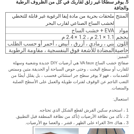
5. يوفر سطحًا غير زلق لقاربك في كل من الظروف الرطبة
والجافة
المنتج
ملحقات بحرية من مادة إيفا الرغوية غير قابلة للتخطي
لخشب الساج الصناعي لقارب البحر
مواد
EVA + خشب الساج
بحجم
1.1 × 2.1 م ، 1.2 × 2.4 م
اللون
بني ، رمادي ، أزرق ، أبيض ، أحمر أو حسب الطلب
خاصية
المضادة للأشعة فوق البنفسجية ، مقاومة الرطوبة
المميز:
صفائح خشب الساج VA faux هي أرضيات DIY جديدة وشعبية وسهلة
للقارب أو سطح اليخت ، وحتى حوض السباحة أو الحديقة.متين وممتص
للصدمات ، فهو لا يوفر سطح جر استثنائي فحسب ، بل يقلل أيضًا من
التعب الناجم عن الوقوف لفترات طويلة والعمل على الأسطح الصلبة
والمنصات.
استعمال:
1 ، استخدم سكين القرش لقطع الشكل الذي تحتاجه.
2 ، تأكد من نظافة الأرضيات (تأكد من نظافة المنطقة قبل التطبيق.
3 ، هناك 3m الغراء على الظهر ، قشر ، والعصا مع الأرضيات.