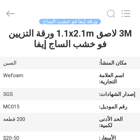
الرائحة
إيفا
supplier.
Copyright
©
ورقة إيفا فو خشب الساج
2020
-
2025
3M لاصق 1.1x2.1m ورقة التزيين
بيت
Quanzhou
WeFoam
فو خشب الساج إيفا
trading
Co.,Ltd.
All
منتجات
Rights
Reserved.
مكان المنشأ:
الصين
Developed
by
أشرطة
ECER
اسم العلامة
Wefoam
فيديو
التجارية:
إصدار الشهادات:
SGS
معلومات
رقم الموديل:
MC015
عنا
الحد الأدنى
200 قطعة
لكمية:
جولة
الأسعار:
$20-50