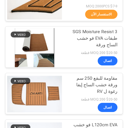
خريطة
$7-9 MOQ:2000PCS
الموقع
الاستفسار الآن
15
SGS Moisture Resist 3
PRIVACY
EVA Fish Ruler
طبقات EVA فو خشب
POLICY
الساج ورقة
$20-50 MOQ:200 قطعة
اتصال
مقاومة للبقع 250 سم
21
ورقة خشب الساج إيفا
وسادات غير قابلة
رغوة ل RV
$20-50 MOQ:200 قطعة
للانزلاق للقارب
اتصال
L120cm EVA فو خشب