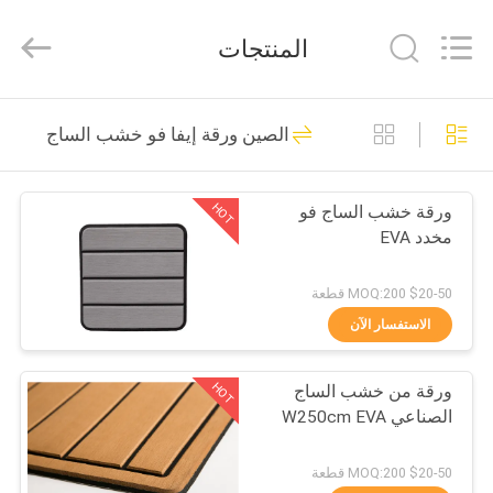
الرائحة
إيفا
supplier.
المنتجات
Copyright
©
2020
-
2025
بيت
20
Quanzhou
الصين ورقة إيفا فو خشب الساج
WeFoam
trading
ورقة التزيين قارب
Co.,Ltd.
All
منتجات
Rights
رغوة EVA
Reserved.
HOT
ورقة خشب الساج فو
Developed
by
مخدد EVA
أشرطة
ECER
فيديو
$20-50 MOQ:200 قطعة
الاستفسار الآن
18
معلومات
صفائح رغوة إيفا
HOT
ورقة من خشب الساج
عنا
الصناعي W250cm EVA
البحرية
جولة
$20-50 MOQ:200 قطعة