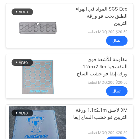
SGS Eco المواد في الهواء
9
الطلق يخت فو ورقة
وسادة تبريد حصيرة
التزيين
$20-50 MOQ:200 قطعة
البحرية
اتصال
مقاومة للأشعة فوق
البنفسجية 1.2mx2.4m
ورقة إيفا فو خشب الساج
7
مرنة
$20-50 MOQ:200 قطعة
ورقة رغوة إيفا ذاتية
اتصال
اللصق
3M لاصق 1.1x2.1m ورقة
التزيين فو خشب الساج إيفا
$20-50 MOQ:200 قطعة