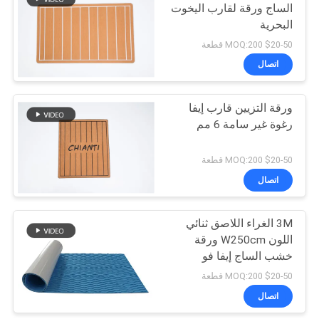
الساج ورقة لقارب اليخوت
البحرية
30
$20-50 MOQ:200 قطعة
اتصال
منصات منصة السباحة
ورقة التزيين قارب إيفا
رغوة غير سامة 6 مم
$20-50 MOQ:200 قطعة
اتصال
11
3M الغراء اللاصق ثنائي
الحصير قارب كامو
اللون W250cm ورقة
خشب الساج إيفا فو
$20-50 MOQ:200 قطعة
اتصال