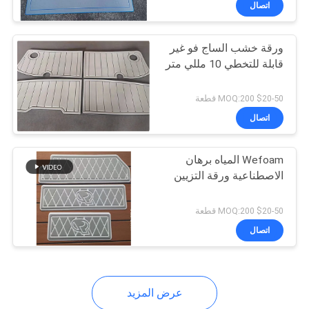
اتصال
20
ورقة إيفا فو خشب
ورقة خشب الساج فو غير
الساج
قابلة للتخطي 10 مللي متر
$20-50 MOQ:200 قطعة
اتصال
15
Wefoam المياه برهان
الاصطناعية ورقة التزيين
سطح خشب الساج
الاصطناعية إيفا
$20-50 MOQ:200 قطعة
اتصال
عرض المزيد
6