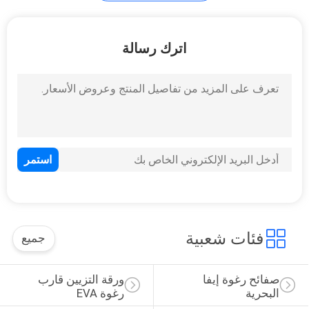
حصيرة إسفنجية EVA
اترك رسالة
4
مادة إيفا رغوة
فئات شعبية
جميع
صفائح رغوة إيفا 
ورقة التزيين قارب 
البحرية
رغوة EVA