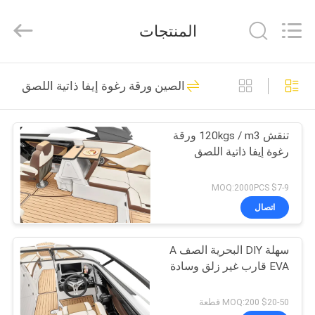
قابلة
للانزلاق
supplier.
المنتجات
Copyright
©
2020
-
2025
بيت
20
Quanzhou
الصين ورقة رغوة إيفا ذاتية اللصق
WeFoam
trading
ورقة التزيين قارب
Co.,Ltd.
All
منتجات
Rights
رغوة EVA
Reserved.
تنقش 120kgs / m3 ورقة
Developed
by
رغوة إيفا ذاتية اللصق
أشرطة
ECER
فيديو
$7-9 MOQ:2000PCS
اتصال
18
معلومات
صفائح رغوة إيفا
سهلة DIY البحرية الصف A
عنا
EVA قارب غير زلق وسادة
البحرية
جولة
$20-50 MOQ:200 قطعة