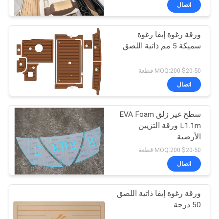
في
اتصال
المعمل
ورقة رغوة إيفا رغوة
18
سميكة 5 مم ذاتية اللصق
رقابة
ورقة خشب الساج إيفا
جودة
$20-50 MOQ:200 قطعة
رغوة
اتصال
اتصل
سطح غير زلق EVA Foam
بنا
L1.1m ورقة التزيين
الأرضية
19
أخبار
$20-50 MOQ:200 قطعة
اتصال
رغوة البحرية الصف
اطلب
ورقة رغوة إيفا ذاتية اللصق
اقتباس
50 درجة