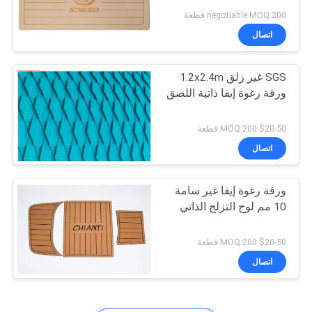
خريطة
negotiable MOQ:200 قطعة
الموقع
اتصال
15
SGS غير زلق 1.2x2.4m
PRIVACY
EVA Fish Ruler
ورقة رغوة إيفا ذاتية اللصق
POLICY
$20-50 MOQ:200 قطعة
اتصال
ورقة رغوة إيفا غير سامة
21
10 مم لوح التزلج الذاتي
وسادات غير قابلة
$20-50 MOQ:200 قطعة
للانزلاق للقارب
اتصال