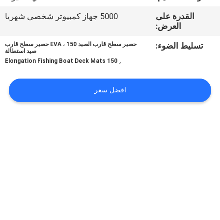
في
القدرة على
5000 جهاز كمبيوتر شخصى شهريا
المعمل
العرض:
تسليط الضوء:
حصير سطح قارب الصيد EVA ، 150 حصير سطح قارب
رقابة
صيد استطالة
,
150 Elongation Fishing Boat Deck Mats
جودة
افضل سعر
اتصل
بنا
أخبار
اطلب
اقتباس