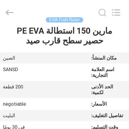
2020
-
2025
Quanzhou
WeFoam
EVA Fish Ruler
trading
Co.,Ltd.
مارين 150 استطالة PE EVA
بيت
All
Rights
Reserved.
حصير سطح قارب صيد
Developed
by
منتجات
ECER
مكان المنشأ:
الصين
أشرطة
اسم العلامة
SANSD
فيديو
التجارية:
الحد الأدنى
200 قطعة
لكمية:
معلومات
عنا
الأسعار:
negotiable
تفاصيل التغليف:
البليت
جولة
وقت التسليم:
في 30 يومًا