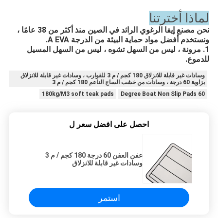
لماذا أخترتنا
نحن مصنع إيفا الرغوي الرائد في الصين منذ أكثر من 38 عامًا ،
ونستخدم أفضل مواد حماية البيئة من الدرجة A EVA.
1. مرونة ، ليس من السهل تشوه ، ليس من السهل المسيل
للدموع.
وسادات غير قابلة للانزلاق 180 كجم / م 3 للقوارب ، وسادات غير قابلة للانزلاق
بزاوية 60 درجة ، وسادات من خشب الساج الناعم 180 كجم / م 3
180kg/M3 soft teak pads
60 Degree Boat Non Slip Pads
احصل على افضل سعر ل
عفن العفن 60 درجة 180 كجم / م 3
وسادات غير قابلة للانزلاق
استمر