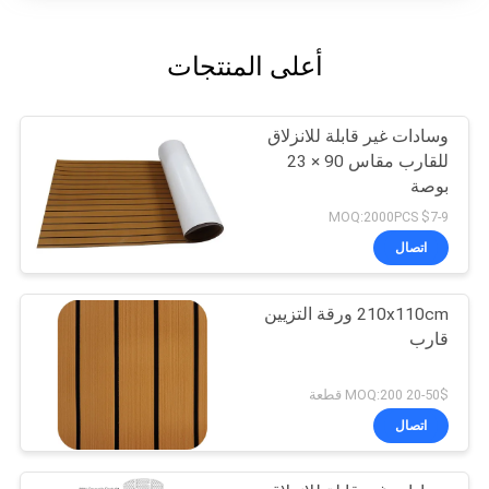
أعلى المنتجات
وسادات غير قابلة للانزلاق
للقارب مقاس 90 × 23
بوصة
$7-9 MOQ:2000PCS
اتصال
210x110cm ورقة التزيين
قارب
20-50$ MOQ:200 قطعة
اتصال