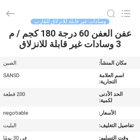
supplier.
Copyright
©
2020
-
وسادات غير قابلة للانزلاق للقارب
2025
Quanzhou
WeFoam
عفن العفن 60 درجة 180 كجم / م
بيت
trading
Co.,Ltd.
3 وسادات غير قابلة للانزلاق
All
Rights
Reserved.
منتجات
Developed
by
مكان المنشأ:
الصين
ECER
أشرطة
اسم العلامة
SANSD
فيديو
التجارية:
الحد الأدنى
200 قطعة
لكمية:
معلومات
عنا
الأسعار:
negotiable
تفاصيل التغليف:
البليت
جولة
وقت التسليم:
في 30 يومًا