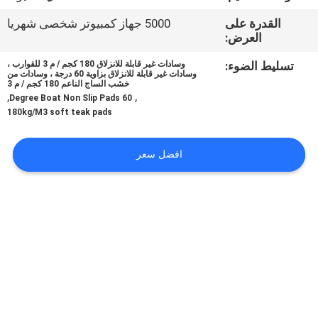
في
القدرة على
5000 جهاز كمبيوتر شخصى شهريا
المعمل
العرض:
تسليط الضوء:
وسادات غير قابلة للانزلاق 180 كجم / م 3 للقوارب ،
رقابة
وسادات غير قابلة للانزلاق بزاوية 60 درجة ، وسادات من
خشب الساج الناعم 180 كجم / م 3
,
,
جودة
60 Degree Boat Non Slip Pads
180kg/M3 soft teak pads
اتصل
افضل سعر
بنا
أخبار
اطلب
اقتباس