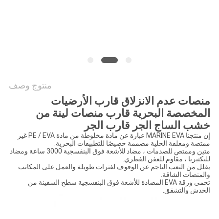
خريطة
الموقع
PRIVACY
POLICY
منتوج وصف
منصات عدم الانزلاق قارب الأرضيات
المخصصة البحرية قارب منصات لينة من
خشب الساج الجر قارب الجر
إن منتجنا MARINE EVA عبارة عن مادة مخلوطة من مادة PE / EVA غير
ممتصة ومغلقة الخلية مصممة خصيصًا للتطبيقات البحرية.
متين وممتص للصدمات ، مضاد للأشعة فوق البنفسجية 3000 ساعة ومضاد
للبكتيريا ، مقاوم للعفن الفطري.
يقلل من التعب الناجم عن الوقوف لفترات طويلة والعمل على المكاتب
والمنصات الشاقة.
تحمي ورقة EVA المضادة للأشعة فوق البنفسجية سطح السفينة من
الخدش والتشقق.