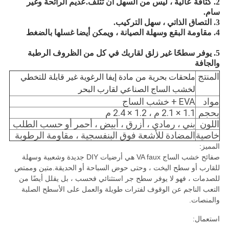
2. كثافة عالية ، ليس من السهل أن تتلف.عديم الرائحة وغير
سام.
3. التصاق الذاتي ، سهل التركيب.
4. مقاومة البقع وسهلة الصيانة ، ويمكن أيضا غسلها بالضغط
5. يوفر سطحًا غير زلق لقاربك في كل من الظروف الرطبة
والجافة
المنتج
ملحقات بحرية من مادة إيفا الرغوية غير قابلة للتخطي
لخشب الساج الصناعي لقارب البحر
مواد
EVA + خشب الساج
بحجم
1.1 × 2.1 م ، 1.2 × 2.4 م
اللون
بني ، رمادي ، أزرق ، أبيض ، أحمر أو حسب الطلب
خاصية
المضادة للأشعة فوق البنفسجية ، مقاومة الرطوبة
المميز:
صفائح خشب الساج VA faux هي أرضيات DIY جديدة وشعبية وسهلة
للقارب أو سطح اليخت ، وحتى حوض السباحة أو الحديقة.متين وممتص
للصدمات ، فهو لا يوفر سطح جر استثنائي فحسب ، بل يقلل أيضًا من
التعب الناجم عن الوقوف لفترات طويلة والعمل على الأسطح الصلبة
والمنصات.
استعمال: