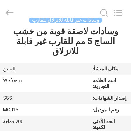
supplier.
Copyright
©
2020
-
وسادات غير قابلة للانزلاق للقارب
2025
Quanzhou
WeFoam
وسادات لاصقة قوية من خشب
بيت
trading
Co.,Ltd.
الساج 5 مم للقارب غير قابلة
All
Rights
Reserved.
منتجات
للانزلاق
Developed
by
ECER
أشرطة
مكان المنشأ:
الصين
فيديو
اسم العلامة
Wefoam
التجارية:
معلومات
إصدار الشهادات:
SGS
عنا
رقم الموديل:
MC015
الحد الأدنى
200 قطعة
جولة
لكمية: