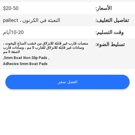
في
الأسعار:
$20-50
المعمل
تفاصيل التغليف:
التعبئة في الكرتون ، pallect
رقابة
وقت التسليم:
10-20أيام
جودة
تسليط الضوء:
منصات قارب غير قابلة للانزلاق من خشب الساج لليخوت ،
وسادات غير قابلة للانزلاق للقارب 5 مم ، وسادات قارب
لاصقة 5 مم
,
,
5mm Boat Non Slip Pads
اتصل
Adhesive 5mm Boat Pads
بنا
افضل سعر
أخبار
اطلب
اقتباس