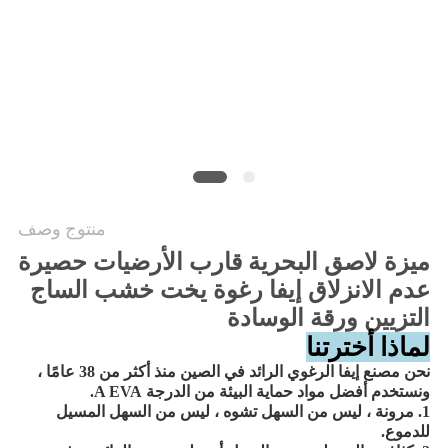
خريطة
الموقع
PRIVACY
POLICY
منتوج وصف
ميزة لاصق البحرية قارب الأرضيات حصيرة
عدم الانزلاق إيفا رغوة يخت خشب الساج
التزيين ورقة الوسادة
لماذا أخترتنا
نحن مصنع إيفا الرغوي الرائد في الصين منذ أكثر من 38 عامًا ،
ونستخدم أفضل مواد حماية البيئة من الدرجة A EVA.
1. مرونة ، ليس من السهل تشوه ، ليس من السهل المسيل
للدموع.