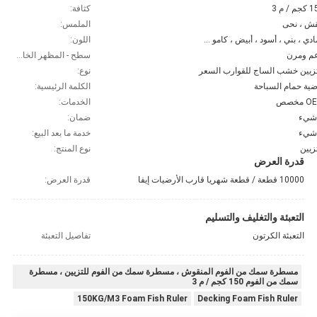
 / م 3
كثافة:
قش ، نحى
الملمس:
دي ، بني ، أسود ، أبيض ، كامو ...
اللون:
عم ومرن
سطح - المظهر الخارجي:
تزيين خشب الساج للقوارب السعر
نوع:
ضية حمام السباحة
الكلمة الرئيسية:
مخصص
الخدمات:
 شيء
ضمان:
 شيء
خدمة ما بعد البيع:
زيين
نوع المنتج:
قدرة العرض
10000 قطعة / قطعة شهريا قارب الأرضيات إيفا
قدرة العرض:
التعبئة والتغليف والتسليم
التعبئة الكرتون
تفاصيل التعبئة
مسطرة سمك من الفوم المنقوش ، مسطرة سمك من الفوم للتزيين ، مسطرة
سمك من الفوم 150 كجم / م 3
150KG/M3 Foam Fish Ruler
Decking Foam Fish Ruler