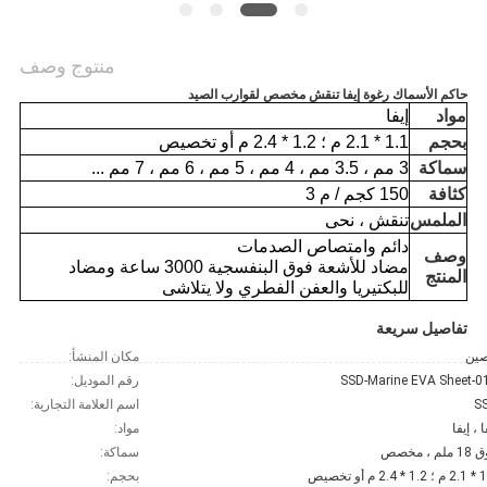
خريطة
الموقع
منتوج وصف
حاكم الأسماك رغوة إيفا تنقش مخصص لقوارب الصيد
مواد
إيفا
PRIVACY
بحجم
1.1 * 2.1 م ؛ 1.2 * 2.4 م أو تخصيص
POLICY
سماكة
3 مم ، 3.5 مم ، 4 مم ، 5 مم ، 6 مم ، 7 مم ...
كثافة
150 كجم / م 3
الملمس
تنقش ، نحى
دائم وامتصاص الصدمات
وصف
مضاد للأشعة فوق البنفسجية 3000 ساعة ومضاد
المنتج
للبكتيريا والعفن الفطري ولا يتلاشى
تفاصيل سريعة
صين
مكان المنشأ:
SSD-Marine EVA Sheet-0
رقم الموديل:
S
اسم العلامة التجارية:
ا ، إيفا
مواد:
لم ، مخصص
سماكة:
2.4 م أو تخصيص
بحجم: