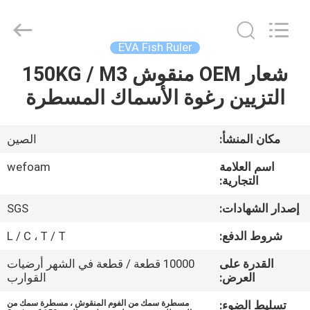
2020
-
2025
Quanzhou
WeFoam
EVA Fish Ruler
trading
Co.,Ltd.
شعار OEM منقوش 150KG / M3
بيت
All
Rights
Reserved.
التزيين رغوة الأسماك المسطرة
Developed
by
منتجات
ECER
مكان المنشأ:
الصين
أشرطة
اسم العلامة
wefoam
فيديو
التجارية:
إصدار الشهادات:
SGS
معلومات
شروط الدفع:
L / C ، T / T
عنا
القدرة على
10000 قطعة / قطعة في الشهر أرضيات
العرض:
القوارب
جولة
تسليط الضوء:
مسطرة سمك من الفوم المنقوش ، مسطرة سمك من