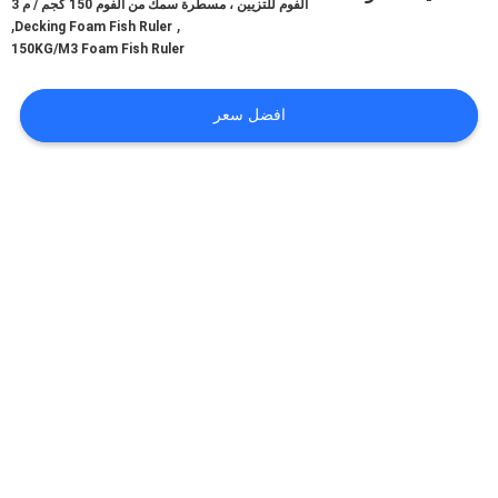
الفوم للتزيين ، مسطرة سمك من الفوم 150 كجم / م 3
في
,
,
Decking Foam Fish Ruler
المعمل
150KG/M3 Foam Fish Ruler
افضل سعر
رقابة
جودة
اتصل
بنا
أخبار
اطلب
اقتباس