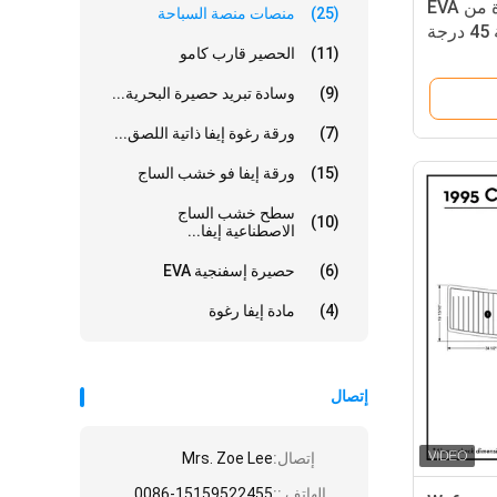
وسادات منصة سباحة مخددة من EVA
(25)
منصات منصة السباحة
جة
(11)
الحصير قارب كامو
(9)
وسادة تبريد حصيرة البحرية...
(7)
ورقة رغوة إيفا ذاتية اللصق...
(15)
ورقة إيفا فو خشب الساج
سطح خشب الساج
(10)
الاصطناعية إيفا...
(6)
حصيرة إسفنجية EVA
(4)
مادة إيفا رغوة
إتصال
إتصال:
Mrs. Zoe Lee
الهاتف ::
0086-15159522455