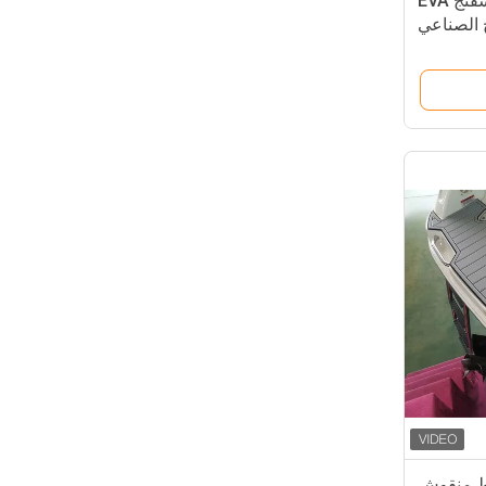
وسادات مانعة للانزلاق من إسفنج EVA
الصناعي
ط منقوش