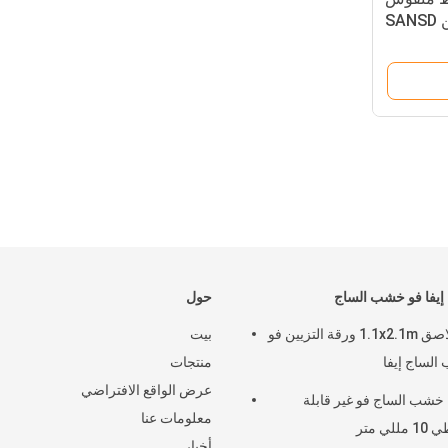
SA
إيفا فو خشب الساج
حول
3M لاصق 1.1x2.1m ورقة التزيين فو
بيت
لساج إيفا
منتجات
عرض الواقع الافتراضي
خشب الساج فو غير قابلة
معلومات عنا
للي متر
أخبار