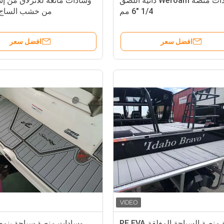
وسادات منصة Wefoam ذاتية اللصق
1/4 "6 مم
من خشب الساج 
افضل سعر
افضل سعر
وسادة منصة السباحة المغلقة PE EVA
وسادات منصة سباحة بنم