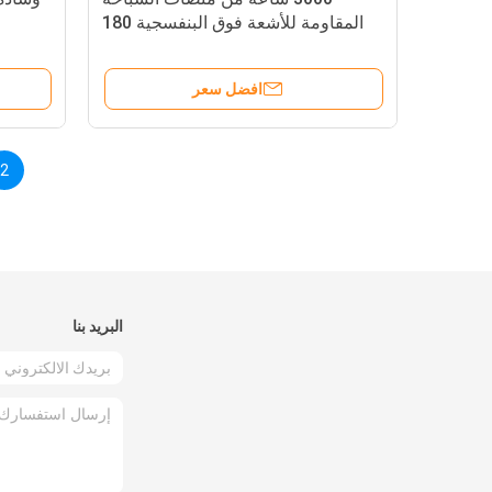
المقاومة للأشعة فوق البنفسجية 180
كجم / م 3
افضل سعر
2
البريد بنا