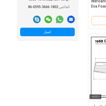
Wefoam 
Eva Foa
الفاكس:
86-0595-3666-1802
اتصل