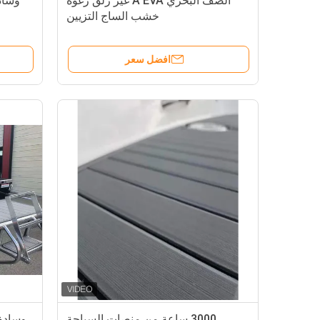
الصف البحري A EVA غير زلق رغوة
خشب الساج التزيين
افضل سعر
3000 ساعة من منصات السباحة