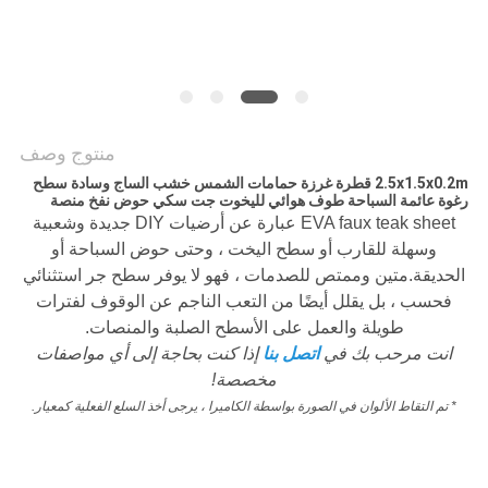
خريطة
الموقع
PRIVACY
منتوج وصف
POLICY
2.5x1.5x0.2m قطرة غرزة حمامات الشمس خشب الساج وسادة سطح
رغوة عائمة السباحة طوف هوائي لليخوت جت سكي حوض نفخ منصة
EVA faux teak sheet عبارة عن أرضيات DIY جديدة وشعبية
وسهلة للقارب أو سطح اليخت ، وحتى حوض السباحة أو
الحديقة.متين وممتص للصدمات ، فهو لا يوفر سطح جر استثنائي
فحسب ، بل يقلل أيضًا من التعب الناجم عن الوقوف لفترات
طويلة والعمل على الأسطح الصلبة والمنصات.
انت مرحب بك في
اتصل بنا
إذا كنت بحاجة إلى أي مواصفات
مخصصة!
* تم التقاط الألوان في الصورة بواسطة الكاميرا ، يرجى أخذ السلع الفعلية كمعيار.