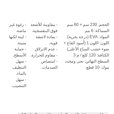
الحجم: 230 سم × 60 سم
- مقاومة للأشعة
- رغوة غير
السماكة: 6 مم
فوق البنفسجية.
ماصة.
المواد: EVA (درجة بحرية)
- بمادة لاصقة
- لينة لكنها
اللون: اللون 1 (أسود القاع +
قوية.
متينة.
ضوء خشب الساج الأعلى)
- عدم الانزلاق.
- حماية
الكثافة: 120 كلغ / م 3
- مقاوم للحرارة.
الأسطح.
السطح النهائي: نحى ومخدد
- امتصاص
- سهل
موك: 10 قطع
الصدمات.
التنظيف
بالماء.
- سهل
التنصيب.