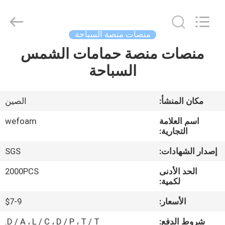
©
2020
-
2025
Quanzhou
منصات منصة السباحة
WeFoam
trading
Co.,Ltd.
منصات منصة حمامات الشمس
بيت
All
Rights
السباحة
Reserved.
Developed
by
منتجات
ECER
مكان المنشأ:
الصين
أشرطة
اسم العلامة
wefoam
فيديو
التجارية:
إصدار الشهادات:
SGS
معلومات
الحد الأدنى
2000PCS
عنا
لكمية:
الأسعار:
$7-9
جولة
شروط الدفع:
D / A ، L / C ، D / P ، T / T.