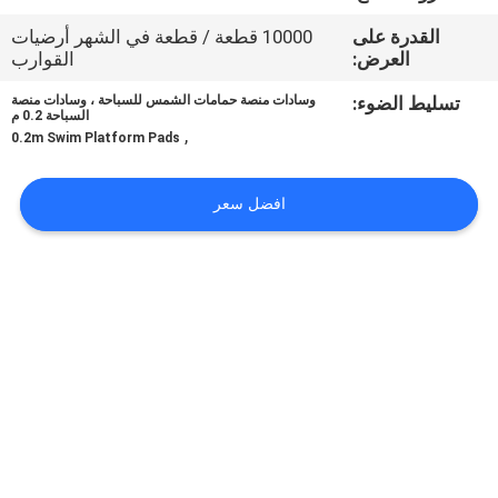
في
القدرة على
10000 قطعة / قطعة في الشهر أرضيات
المعمل
العرض:
القوارب
تسليط الضوء:
وسادات منصة حمامات الشمس للسباحة ، وسادات منصة
رقابة
السباحة 0.2 م
,
0.2m Swim Platform Pads
جودة
افضل سعر
اتصل
بنا
أخبار
اطلب
اقتباس