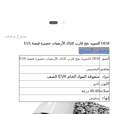
خريطة
الموقع
PRIVACY
منتوج وصف
POLICY
OEM التمويه نفخ قارب كاياك الأرضيات حصيرة قبضة EVA
وصف المنتج
اسم
OEM التمويه نفخ قارب كاياك الأرضيات حصيرة قبضة EVA
بحجم
التخصيص
مواد
متفوقة المواد الخام EVA الصف
اللون
كامو
صلابة
45-60 درجة
إنهاء
منقوش