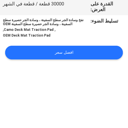
في
القدرة على
30000 قطعة / قطعة في الشهر
العرض:
المعمل
تسليط الضوء:
نفخ وسادة الجر سطح السفينة ، وسادة الجر حصيرة سطح
السفينة ، وسادة الجر حصيرة سطح السفينة OEM
,
,
رقابة
Camo Deck Mat Traction Pad
OEM Deck Mat Traction Pad
جودة
افضل سعر
اتصل
بنا
أخبار
اطلب
اقتباس