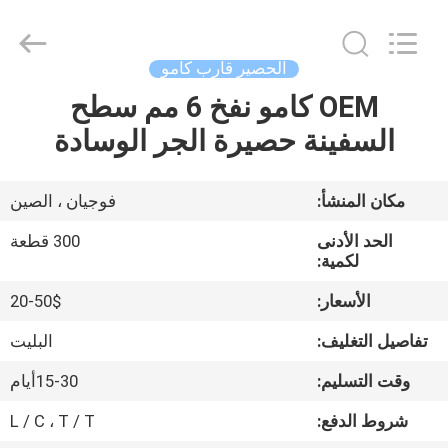
supplier.
Copyright
©
2020
-
الحصير قارب كامو
2025
Quanzhou
WeFoam
OEM كامو نفخ 6 مم سطح
بيت
trading
Co.,Ltd.
السفينة حصيرة الجر الوسادة
All
Rights
Reserved.
منتجات
Developed
by
مكان المنشأ:
فوجيان ، الصين
ECER
أشرطة
الحد الأدنى
300 قطعة
فيديو
لكمية:
الأسعار:
20-50$
معلومات
تفاصيل التغليف:
البليت
عنا
وقت التسليم:
15-30أيام
شروط الدفع:
L / C ، T / T
جولة