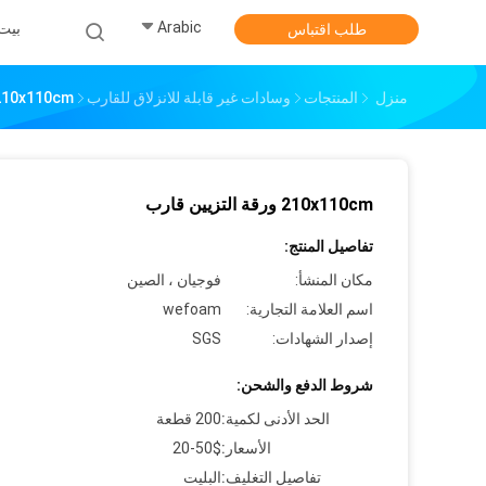
Arabic
بيت
طلب اقتباس
منزل
المنتجات
وسادات غير قابلة للانزلاق للقارب
210x110cm ورقة التزيين قا
210x110cm ورقة التزيين قارب
تفاصيل المنتج:
مكان المنشأ:
فوجيان ، الصين
اسم العلامة التجارية:
wefoam
إصدار الشهادات:
SGS
شروط الدفع والشحن:
الحد الأدنى لكمية:
200 قطعة
الأسعار:
20-50$
تفاصيل التغليف:
البليت