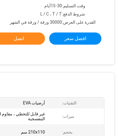
وقت التسليم:
15-30أيام
شروط الدفع:
L / C ، T / T
القدرة على العرض:
30000 ورقة / ورقة في الشهر
افضل سعر
اتصل
التقنيات:
أرضيات EVA
غير قابل للتخطي ، مقاوم 
ميزات:
البنفسجية
بحجم:
210x110 سم