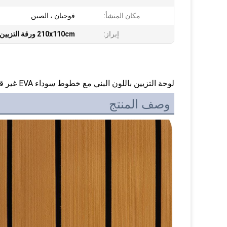
مكان المنشأ:
فوجيان ، الصين
إبراز:
210x110cm ورقة التزيين قارب
لوحة التزيين باللون البني مع خطوط سوداء EVA غير قابلة للانزلاق من SUP SURF
وصف المنتج