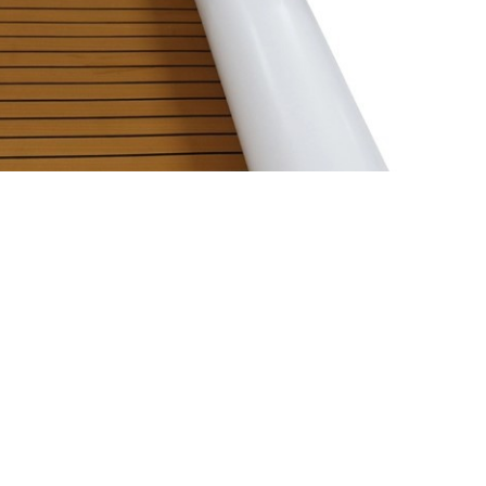
إيفا رغوة قارب عدم الانزلاق منصات