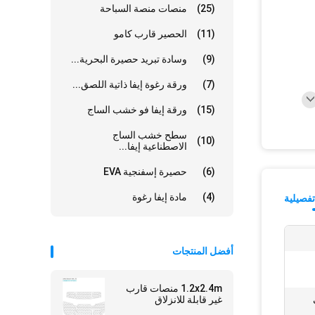
(25)
منصات منصة السباحة
(11)
الحصير قارب كامو
(9)
وسادة تبريد حصيرة البحرية...
(7)
ورقة رغوة إيفا ذاتية اللصق...
(15)
ورقة إيفا فو خشب الساج
سطح خشب الساج
(10)
الاصطناعية إيفا...
(6)
حصيرة إسفنجية EVA
(4)
مادة إيفا رغوة
فصيلية
أفضل المنتجات
1.2x2.4m منصات قارب
غير قابلة للانزلاق
ب