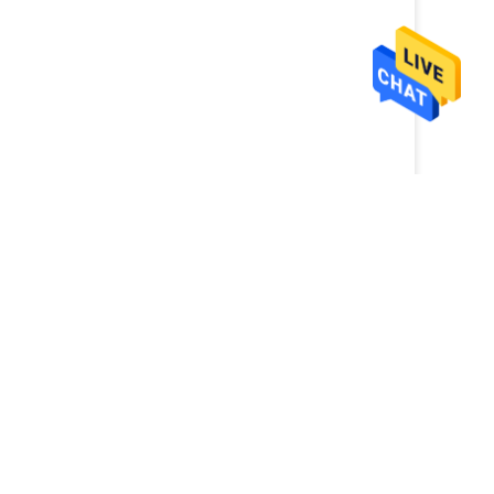
بطاقة:
1.2x2.4m منصات قارب غير قابلة للانزلاق
10MM قارب عدم الانزلاق منصات