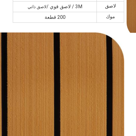
لاصق
3M / لاصق قوي /
لاصق ذاتي
موك
200 قطعة