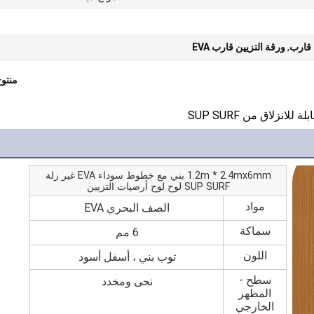
,
ورقة التزيين قارب EVA
منتو
1.2m * 2.4mx6mm بني مع خطوط سوداء EVA غير زلة
SUP SURF لوح لوح أرضيات التزيين
مواد
الصف البحري EVA
سماكة
6 مم
اللون
توب بني ، أسفل أسود
سطح -
نحى ومخدد
المظهر
الخارجي