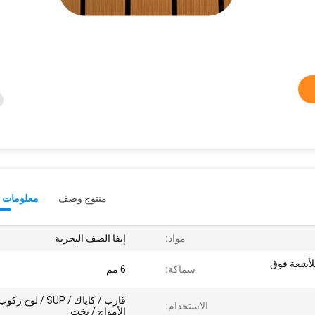
منتوج وصف
معلومات ت
مواد:
إيفا الصف البحرية
للأشعة فوق
سماكة:
6 مم
قارب / كاياك / SUP / لوح ركو
الاستخدام:
الأمواج / يخت