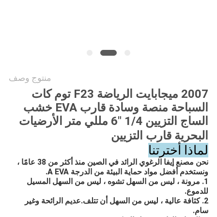
خريطة
الموقع
PRIVACY
POLICY
منتوج وصف
2007 ميجابايت الرياضة F23 توم كات
السباحة منصة وسادة قارب EVA خشب
الساج التزيين 1/4 "6 مللي متر الأرضيات
البحرية قارب التزيين
لماذا أخترتنا
نحن مصنع إيفا الرغوي الرائد في الصين منذ أكثر من 38 عامًا ،
ونستخدم أفضل مواد حماية البيئة من الدرجة A EVA.
1. مرونة ، ليس من السهل تشوه ، ليس من السهل المسيل
للدموع.
2. كثافة عالية ، ليس من السهل أن تتلف.عديم الرائحة وغير
سام.