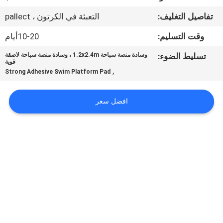
في
تفاصيل التغليف:
التعبئة في الكرتون ، pallect
المعمل
وقت التسليم:
10-20أيام
رقابة
تسليط الضوء:
وسادة منصة سباحة 1.2x2.4m ، وسادة منصة سباحة لاصقة
قوية
جودة
,
Strong Adhesive Swim Platform Pad
اتصل
افضل سعر
بنا
أخبار
اطلب
اقتباس