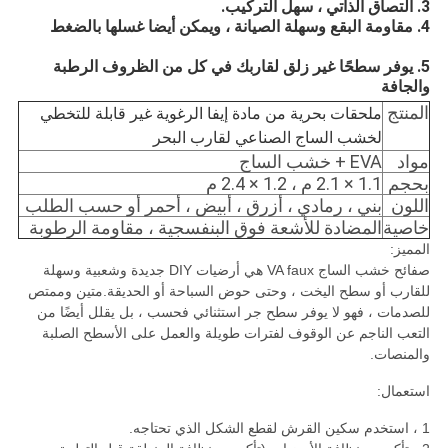
3. التصاق الذاتي ، سهل التركيب.
4. مقاومة البقع وسهلة الصيانة ، ويمكن أيضا غسلها بالضغط
5. يوفر سطحًا غير زلق لقاربك في كل من الظروف الرطبة
والجافة
المنتج
ملحقات بحرية من مادة إيفا الرغوية غير قابلة للتخطي
لخشب الساج الصناعي لقارب البحر
مواد
EVA + خشب الساج
بحجم
1.1 × 2.1 م ، 1.2 × 2.4 م
اللون
بني ، رمادي ، أزرق ، أبيض ، أحمر أو حسب الطلب
خاصية
المضادة للأشعة فوق البنفسجية ، مقاومة الرطوبة
المميز:
صفائح خشب الساج VA faux هي أرضيات DIY جديدة وشعبية وسهلة
للقارب أو سطح اليخت ، وحتى حوض السباحة أو الحديقة.متين وممتص
للصدمات ، فهو لا يوفر سطح جر استثنائي فحسب ، بل يقلل أيضًا من
التعب الناجم عن الوقوف لفترات طويلة والعمل على الأسطح الصلبة
والمنصات.
استعمال:
1 ، استخدم سكين القرش لقطع الشكل الذي تحتاجه.