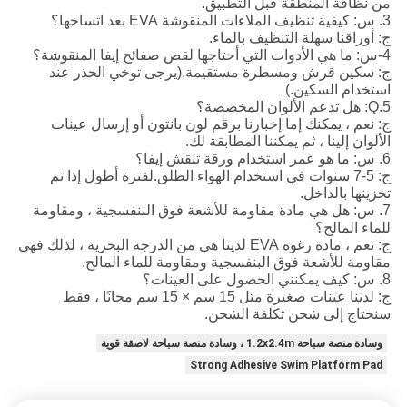
من نظافة المنطقة قبل التطبيق.
3. س: كيفية تنظيف الملاءات المنقوشة EVA بعد اتساخها؟
ج: أوراقنا سهلة التنظيف بالماء.
4-س: ما هي الأدوات التي أحتاجها لقص صفائح إيفا المنقوشة؟
ج: سكين قرش ومسطرة مستقيمة.(يرجى توخي الحذر عند
استخدام السكين.)
5.Q: هل تدعم الألوان المخصصة؟
ج: نعم ، يمكنك إما إخبارنا برقم لون بانتون أو إرسال عينات
الألوان إلينا ، ثم يمكننا المطابقة لك.
6. س: ما هو عمر استخدام ورقة تنقش إيفا؟
ج: 5-7 سنوات في استخدام الهواء الطلق.لفترة أطول إذا تم
تخزينها بالداخل.
7. س: هل هي مادة مقاومة للأشعة فوق البنفسجية ، ومقاومة
للماء المالح؟
ج: نعم ، مادة رغوة EVA لدينا هي من الدرجة البحرية ، لذلك فهي
مقاومة للأشعة فوق البنفسجية ومقاومة للماء المالح.
8. س: كيف يمكنني الحصول على العينات؟
ج: لدينا عينات صغيرة مثل 15 سم × 15 سم مجانًا ، فقط
سنحتاج إلى شحن تكلفة الشحن.
وسادة منصة سباحة 1.2x2.4m ، وسادة منصة سباحة لاصقة قوية
Strong Adhesive Swim Platform Pad