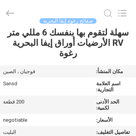
supplier.
Copyright
©
2020
-
صفائح رغوة إيفا البحرية
2025
Quanzhou
سهلة لتقوم بها بنفسك 6 مللي متر
بيت
WeFoam
trading
Co.,Ltd.
RV الأرضيات أوراق إيفا البحرية
All
Rights
منتجات
رغوة
Reserved.
Developed
by
ECER
أشرطة
مكان المنشأ:
فوجيان ، الصين
فيديو
اسم العلامة
Sansd
التجارية:
معلومات
الحد الأدنى
200 قطعة
لكمية:
عنا
الأسعار:
negotiable
جولة
تفاصيل التغليف:
البليت