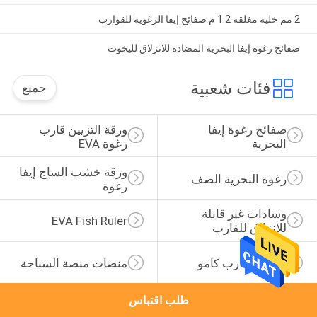
2 مم خلية مغلقة 1.2 م صفائح إيفا الرغوية للقوارب
صفائح رغوة إيفا البحرية المضادة للانزلاق لليخوت
فئات شعبية
جميع
صفائح رغوة إيفا 
ورقة التزيين قارب 
البحرية
رغوة EVA
ورقة خشب الساج إيفا 
رغوة البحرية الصف
رغوة
وسادات غير قابلة 
EVA Fish Ruler
للانزلاق للقارب
الحصير قارب كامو
منصات منصة السباحة
طلب اقتباس