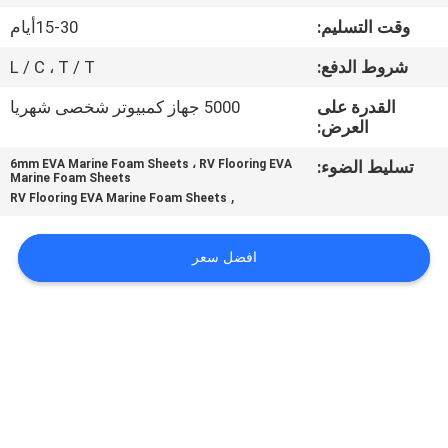
في
وقت التسليم:
15-30أيام
المعمل
شروط الدفع:
L / C ، T / T
رقابة
القدرة على
5000 جهاز كمبيوتر شخصى شهريا
العرض:
جودة
تسليط الضوء:
6mm EVA Marine Foam Sheets ، RV Flooring EVA
Marine Foam Sheets
,
RV Flooring EVA Marine Foam Sheets
اتصل
بنا
افضل سعر
أخبار
اطلب
اقتباس