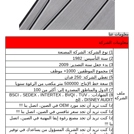
معلومات عنا
معلومات الشركة
1) نوع الشركة: الشركة المصنعة
2) سنة التأسيس: 1982
3) بدء جعل سنة التصدير: 2009
4) مجموع الموظفين: 1000+ موظف
5) تغطي الشركة: 250 فدان
6) سعة خط الإنتاج: 500000 متر مكعب من الرغوة سنويا
7) الدول والمناطق المصدرة إلى: أكثر من 100
ملف
8) الشهادات: BSCI ، SEDEX ، INTERTEX ، BVQI ، TUV ،
الشركة
DISNEY AUDIT ، إلخ
إذا كنت تريد أن تجد
مورد OEM
في الصين،
اتصل بنا !!!
إذا كنت تريد أن تجد
سعر تنافسي
في الصين،
اتصل بنا !!!
إذا كنت تريد أن تجد
مصنع رغوة إيفا المهنية
في الصين،
اتصل
بنا !!!
إذا كنت تريد أن تجد
الشريك المسؤول
من يساعدك في توفير