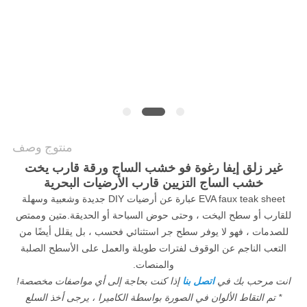
خريطة
الموقع
PRIVACY
POLICY
منتوج وصف
غير زلق إيفا رغوة فو خشب الساج ورقة قارب يخت
خشب الساج التزيين قارب الأرضيات البحرية
EVA faux teak sheet عبارة عن أرضيات DIY جديدة وشعبية وسهلة
للقارب أو سطح اليخت ، وحتى حوض السباحة أو الحديقة.متين وممتص
للصدمات ، فهو لا يوفر سطح جر استثنائي فحسب ، بل يقلل أيضًا من
التعب الناجم عن الوقوف لفترات طويلة والعمل على الأسطح الصلبة
والمنصات.
انت مرحب بك في
اتصل بنا
إذا كنت بحاجة إلى أي مواصفات مخصصة!
* تم التقاط الألوان في الصورة بواسطة الكاميرا ، يرجى أخذ السلع