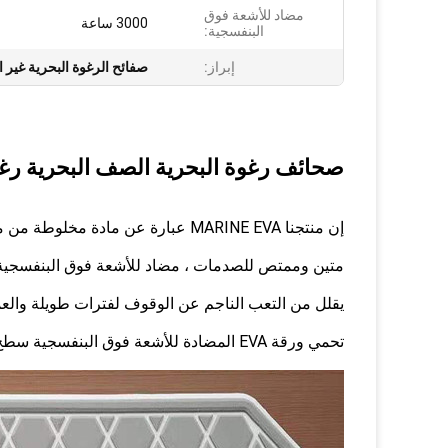
مضاد للأشعة فوق
3000 ساعة
البنفسجية:
إبراز:
صفائح الرغوة البحرية غير 
صحائف رغوة البحرية الصف البحرية رغو
إن منتجنا MARINE EVA عبارة عن مادة مخلوطة من مادة PE / EVA غير ممتصة ومغلقة الخلية مصممة خصيصًا للتطبيقات البحرية.
متين وممتص للصدمات ، مضاد للأشعة فوق البنفسجية 3000 ساعة ومضاد للبكتيريا ، مقاوم للعفن الفطر
يقلل من التعب الناجم عن الوقوف لفترات طويلة والع
تحمي ورقة EVA المضادة للأشعة فوق البنفسجية سطح السفينة من الخدش والتشقق.