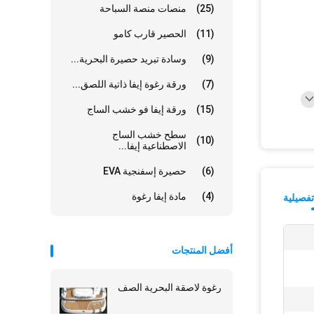
(25)
منصات منصة السباحة
(11)
الحصير قارب كامو
(9)
وسادة تبريد حصيرة البحرية...
(7)
ورقة رغوة إيفا ذاتية اللصق...
(15)
ورقة إيفا فو خشب الساج
سطح خشب الساج
(10)
الاصطناعية إيفا...
(6)
حصيرة إسفنجية EVA
(4)
مادة إيفا رغوة
فصيلية
أفضل المنتجات
رغوة لاصقة البحرية الصف