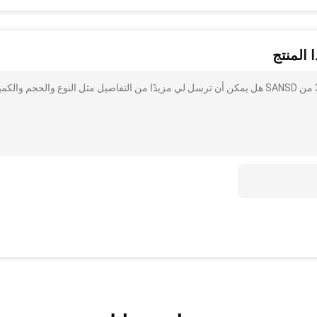
 المنتج
أنا مهتم بذلك ألواح الرغوة البحرية غير الممتصة 180 كجم / م 3 من SANSD هل يمكن أن ترسل لي مزيدًا من التفاصيل مثل النوع والحجم والك