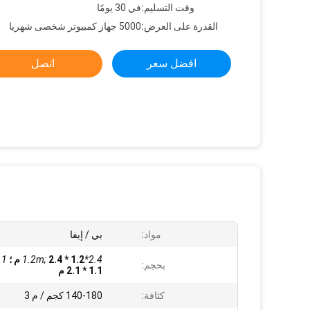
وقت التسليم:
في 30 يومًا
القدرة على العرض:
5000 جهاز كمبيوتر شخصى شهريا
افضل سعر
اتصل
مواد:
بي / إيفا
2.4*1.2m;
2.4 * 1.2 م ؛
1.1m
بحجم:
2.1 * 1.1 م
كثافة:
140-180 كجم / م 3