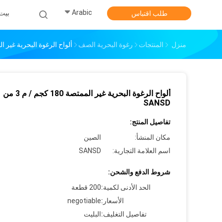
Arabic
بيت
طلب اقتباس
منزل
المنتجات
رغوة البحرية الصف
ألواح الرغوة البحرية غير الممتصة 180 كجم / 
ألواح الرغوة البحرية غير الممتصة 180 كجم / م 3 من
SANSD
تفاصيل المنتج:
مكان المنشأ:
الصين
اسم العلامة التجارية:
SANSD
شروط الدفع والشحن:
الحد الأدنى لكمية:
200 قطعة
الأسعار:
negotiable
تفاصيل التغليف:
البليت