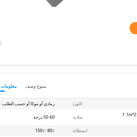
منتوج وصف
معلومات ت
اللون:
رمادي أو موكا أو حسب الطلب
2.1*
صلابة:
50-60 درجة
استطالة:
80٪ -150٪