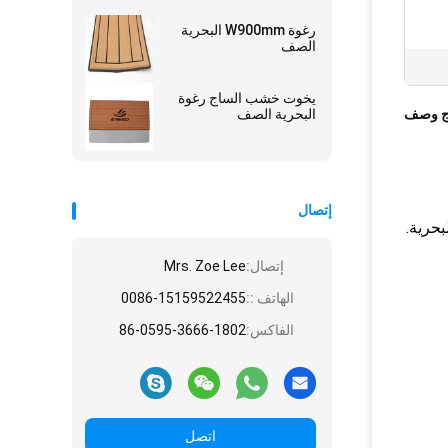
رغوة W900mm البحرية
الصف
يخوت خشب الساج رغوة
ج وصف
البحرية الصف
إتصال
إتصال:
Mrs. Zoe Lee
الهاتف ::
0086-15159522455
الفاكس:
86-0595-3666-1802
اتصل