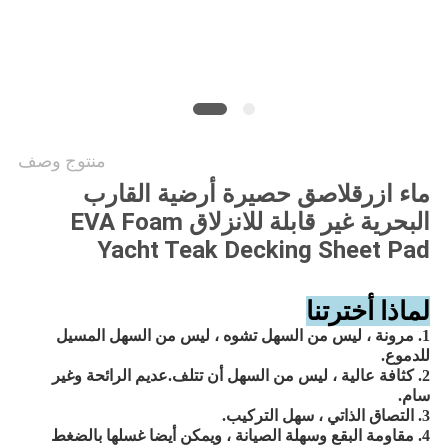
خريطة
الموقع
PRIVACY
POLICY
منتوج وصف
ماء ازرق
لاصق
حصيرة أرضية القارب
البحرية غير قابلة للانزلاق EVA Foam
Yacht Teak Decking Sheet Pad
لماذا أخترتنا
1. مرونة ، ليس من السهل تشوه ، ليس من السهل المسيل
للدموع.
2. كثافة عالية ، ليس من السهل أن تتلف.عديم الرائحة وغير
سام.
3. التصاق الذاتي ، سهل التركيب.
4. مقاومة البقع وسهلة الصيانة ، ويمكن أيضا غسلها بالضغط