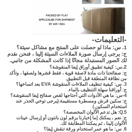
-التعليمات-
1. س: ماذا لو حصلت على المنتج مع مشاكل سيئة؟
ج: يرجى إرسال صورة الملاءات السيئة إلينا ، فنحن نقدم
لك الصور المستبدلة مجانًا إذا كانت المشكلة من جانبي.
2.
س: كيفية تطبيق أوراق إيفا المنقوشة؟
ج: صفائحنا ذات مادة لاصقة قوية ، فقط قشرها ولصقها ، وتأكد
من نظافة المنطقة قبل التطبيق.
3. س: كيفية تنظيف الملاءات المنقوشة EVA بعد اتساخها؟
ج: أوراقنا سهلة التنظيف بالماء.
4-س: ما هي الأدوات التي أحتاجها لقص صفائح إيفا المنقوشة؟
ج: سكين قرش ومسطرة مستقيمة.(يرجى توخي الحذر عند
استخدام السكين.)
5.Q: هل تدعم الألوان المخصصة؟
ج: نعم ، يمكنك إما إخبارنا برقم لون بانتون أو إرسال عينات
الألوان إلينا ، ثم يمكننا المطابقة لك.
6. س: ما هو عمر استخدام ورقة تنقش إيفا؟