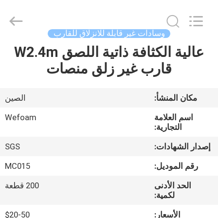
supplier.
Copyright
©
2020
-
وسادات غير قابلة للانزلاق للقارب
2025
Quanzhou
WeFoam
عالية الكثافة ذاتية اللصق W2.4m
بيت
trading
Co.,Ltd.
قارب غير زلق منصات
All
Rights
Reserved.
منتجات
Developed
by
مكان المنشأ:
الصين
ECER
أشرطة
اسم العلامة
Wefoam
فيديو
التجارية:
إصدار الشهادات:
SGS
معلومات
رقم الموديل:
MC015
عنا
الحد الأدنى
200 قطعة
لكمية:
جولة
الأسعار:
$20-50