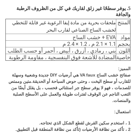
5. يوفر سطحًا غير زلق لقاربك في كل من الظروف الرطبة
والجافة
المنتج
ملحقات بحرية من مادة إيفا الرغوية غير قابلة للتخطي
لخشب الساج الصناعي لقارب البحر
مواد
EVA + خشب الساج
بحجم
1.1 × 2.1 م ، 1.2 × 2.4 م
اللون
بني ، رمادي ، أزرق ، أبيض ، أحمر أو حسب الطلب
خاصية
المضادة للأشعة فوق البنفسجية ، مقاومة الرطوبة
المميز:
صفائح خشب الساج VA faux هي أرضيات DIY جديدة وشعبية وسهلة
للقارب أو سطح اليخت ، وحتى حوض السباحة أو الحديقة.متين وممتص
للصدمات ، فهو لا يوفر سطح جر استثنائي فحسب ، بل يقلل أيضًا من
التعب الناجم عن الوقوف لفترات طويلة والعمل على الأسطح الصلبة
والمنصات.
استعمال:
1 ، استخدم سكين القرش لقطع الشكل الذي تحتاجه.
2 ، تأكد من نظافة الأرضيات (تأكد من نظافة المنطقة قبل التطبيق.