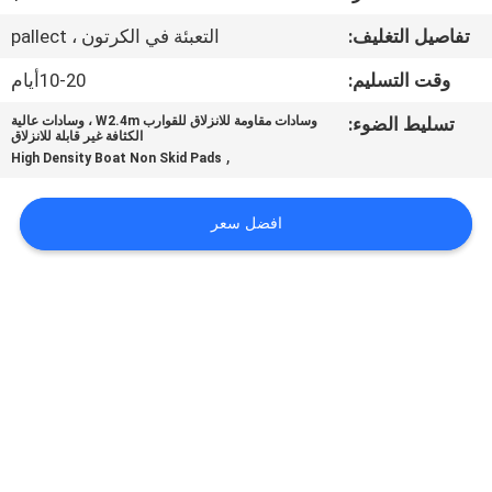
في
تفاصيل التغليف:
التعبئة في الكرتون ، pallect
المعمل
وقت التسليم:
10-20أيام
رقابة
تسليط الضوء:
وسادات مقاومة للانزلاق للقوارب W2.4m ، وسادات عالية
الكثافة غير قابلة للانزلاق
جودة
,
High Density Boat Non Skid Pads
اتصل
افضل سعر
بنا
أخبار
اطلب
اقتباس