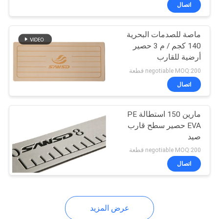
في
اتصال
المعمل
ماصة للصدمات البحرية
140 كجم / م 3 حصير
رقابة
أرضية للقارب
جودة
negotiable MOQ:200 قطعة
اتصال
اتصل
مارين 150 استطالة PE
بنا
EVA حصير سطح قارب
صيد
أخبار
negotiable MOQ:200 قطعة
اتصال
اطلب
اقتباس
عرض المزيد