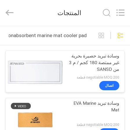
Sheet
supplier.
Copyright
المنتجات
©
2020
-
2025
بيت
Quanzhou
WeFoam
nonabsorbent marine mat cooler pad التصنيع عبر الإنترنت
trading
Co.,Ltd.
All
منتجات
Rights
Reserved.
وسادة تبريد حصيرة بحرية
Developed
by
غير ممتصة 180 كجم / م 3
ECER
أشرطة
من SANSD
فيديو
negotiable MOQ:200 قطعة
اتصال
معلومات
وسادة تبريد EVA Marine
عنا
Mat
جولة
negotiable MOQ:200 قطعة