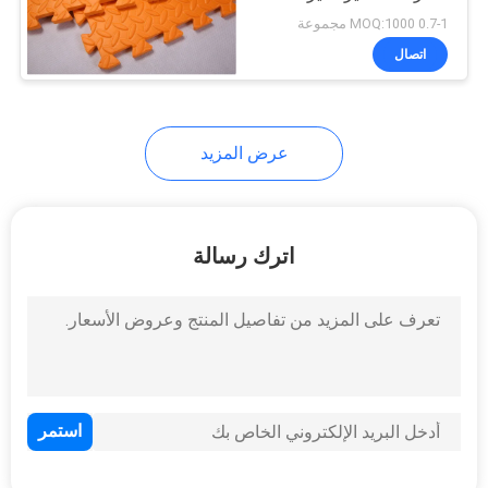
خريطة
للماء
0.7-1 MOQ:1000 مجموعة
الموقع
اتصال
PRIVACY
عرض المزيد
POLICY
اترك رسالة