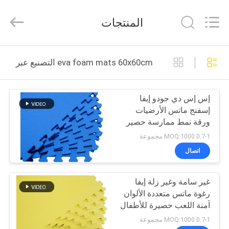
Sheet
supplier.
Copyright
المنتجات
©
2020
-
2025
بيت
Quanzhou
WeFoam
eva foam mats 60x60cm التصنيع عبر الإنترنت
trading
Co.,Ltd.
All
منتجات
Rights
Reserved.
إس إس دي جودو إيفا
Developed
by
إسفنج ماتس الأرضيات
ECER
أشرطة
ورقة نمط ممارسة حصير
فيديو
لعب الأطفال حصير
0.7-1 MOQ:1000 مجموعة
اتصال
معلومات
غير سامة وغير زلة إيفا
عنا
رغوة ماتس متعددة الألوان
آمنة اللعب حصيرة للأطفال
جولة
0.7-1 MOQ:1000 مجموعة