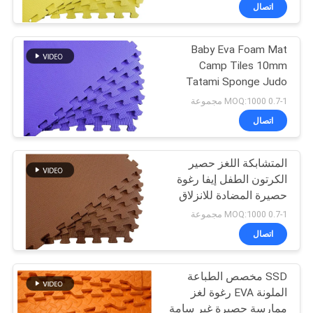
في
اتصال
المعمل
Baby Eva Foam Mat
Camp Tiles 10mm
رقابة
Tatami Sponge Judo
جودة
Jigsaw Double Mat
0.7-1 MOQ:1000 مجموعة
صديقة للبيئة
اتصال
اتصل
المتشابكة اللغز حصير
بنا
الكرتون الطفل إيفا رغوة
حصيرة المضادة للانزلاق
أخبار
المضادة للغبار للأطفال
0.7-1 MOQ:1000 مجموعة
اتصال
اطلب
SSD مخصص الطباعة
اقتباس
الملونة EVA رغوة لغز
ممارسة حصيرة غير سامة