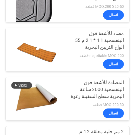
خريطة
$20-50 MOQ:200 قطعة
الموقع
اتصال
مضاد للأشعة فوق
PRIVACY
البنفسجية 1.1 * 2.1 م 55
POLICY
ألواح التزيين البحرية
الشاطئية
negotiable MOQ:200 قطعة
اتصال
المضادة للأشعة فوق
البنفسجية 3000 ساعة
البحرية سطح السفينة رغوة
إيفا التزيين ورقة قارب
30 MOQ:200 قطعة
الأرضيات سطح البحر
اتصال
2 مم خلية مغلقة 1.2 م