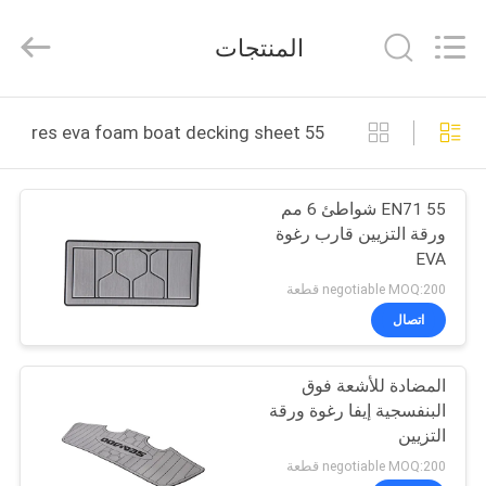
Sheet
supplier.
Copyright
المنتجات
©
2020
-
2025
بيت
Quanzhou
WeFoam
55 shores eva foam boat decking sheet التصنيع عبر الإنترنت
trading
Co.,Ltd.
All
منتجات
Rights
Reserved.
EN71 55 شواطئ 6 مم
Developed
by
ورقة التزيين قارب رغوة
ECER
أشرطة
EVA
فيديو
negotiable MOQ:200 قطعة
اتصال
معلومات
المضادة للأشعة فوق
عنا
البنفسجية إيفا رغوة ورقة
التزيين
جولة
negotiable MOQ:200 قطعة