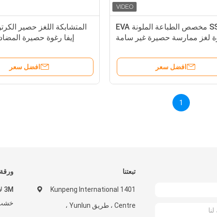
SSD مخصص الطباعة الملونة EVA
المتشابكة اللغز حصير الكرت
ة لغز ممارسة حصيرة غير سامة
إيفا رغوة حصيرة المضادة
للماء
المضادة للغبا
افضل سعر
افضل سعر
1
تبعتنا
ورقة 
1401 Kunpeng International
خشب ا
Centre ، طريق Yunlun ،