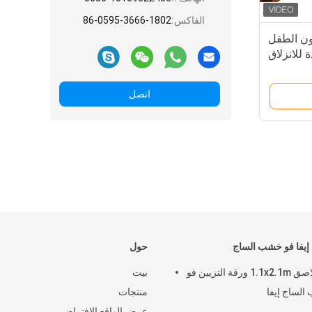
الفاكس:
86-0595-3666-1802
ون الطفل
 للانزلاق
ر للأطفال
اتصل
إيفا فو خشب الساج
حول
3M لاصق 1.1x2.1m ورقة التزيين فو
بيت
لساج إيفا
منتجات
عرض الواقع الافتراضي