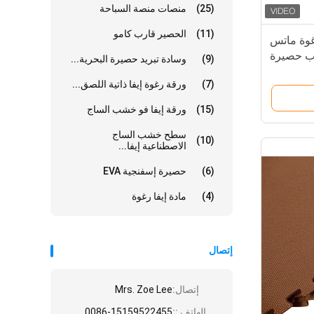
(25)
منصات منصة السباحة
(11)
الحصير قارب كامو
غوة ماتس
لعب حصيرة
(9)
وسادة تبريد حصيرة البحرية...
للأطفال
(7)
ورقة رغوة إيفا ذاتية اللصق...
(15)
ورقة إيفا فو خشب الساج
سطح خشب الساج
(10)
الاصطناعية إيفا...
(6)
حصيرة إسفنجية EVA
(4)
مادة إيفا رغوة
إتصال
إتصال:
Mrs. Zoe Lee
الهاتف ::
0086-15159522455