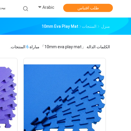
Arabic
بيت
طلب اقتباس
منزل
المنتجات
10mm Eva Play Mat
الكلمات الدالة
「10mm eva play mat」
مباراة
6
المنتجات.