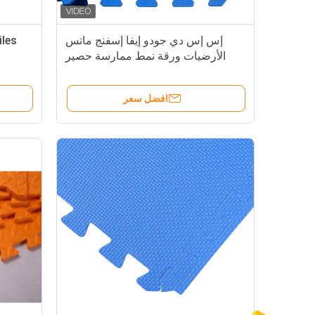
إس إس دي جودو إيفا إسفنج ماتس
les
الأرضيات ورقة نمط ممارسة حصير
لعب الأطفال حصير
 Mat
افضل سعر